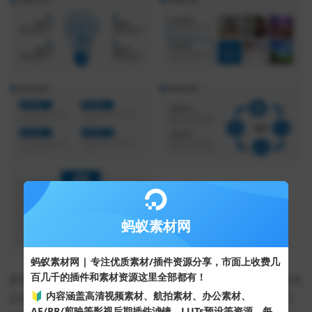
蚂蚁素材网
蚂蚁素材网 | 专注优质素材/插件资源分享，市面上收费几
百几千的插件和素材资源这里全部都有！
原来导师喜欢的答辩PPT是这样的~直接闭眼入！蓝色毕业论
🔰 内容涵盖高清视频素材、航拍素材、办公素材、
文毕业答辩
PPT模板
，毕业设计答辩
PPT模板
这是一个大气
AE/PR/剪映等影视后期插件滤镜、LUTs预设等资源，每