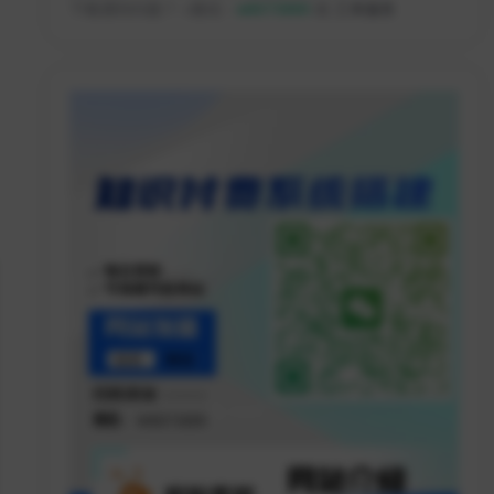
下载遇到问题？ +微信：
w8073889
或
工单服务