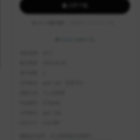
立即下载
建议
注册/登陆
，方便记录订单/可永久下载。
已有
2
人解锁下载
包含资源:
(2个)
最近更新:
2024-06-20
累计销量:
2
文件格式:
pptx / ppt - 宽屏16:9
授权方式:
个人非商用
作品编号:
O1Eptiso
文件格式:
pptx / ppt
文件大小:
2.34 MB
懒得自己动手，马上联系我们定制吧！