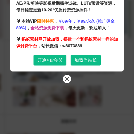
AE/PR/剪映等影视后期插件滤镜、LUTs预设等资源，
+
每日稳定更新10-20
优质付费资源插件！
🔰 本站VIP
限时特惠
，
￥69/年，￥99/永久 (推广佣金
80%)
，
全站资源免费下载
，每天更新，欢迎加入！
🔰
蚂蚁素材网开放加盟，搭建一个和蚂蚁素材一样的知
识付费平台
，站长微信：w8073889
开通VIP会员
加盟当站长