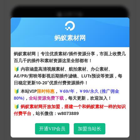
立即下载
建议
注册/登陆
，方便记录订单/可永久下载。
蚂蚁素材网
已有
2
人解锁下载
蚂蚁素材网 | 专注优质素材/插件资源分享，市面上收费几
百几千的插件和素材资源这里全部都有！
包含资源:
(2个)
🔰 内容涵盖高清视频素材、航拍素材、办公素材、
AE/PR/剪映等影视后期插件滤镜、LUTs预设等资源，每
最近更新:
2024-06-23
+
日稳定更新10-20
优质付费资源插件！
累计销量:
2
🔰 本站VIP
限时特惠
，
￥69/年，￥99/永久 (推广佣金
80%)
，
全站资源免费下载
，每天更新，欢迎加入！
授权方式:
个人非商用
🔰
蚂蚁素材网开放加盟，搭建一个和蚂蚁素材一样的知识
付费平台
，站长微信：w8073889
作品编号:
JjYlY8
开通VIP会员
加盟当站长
文件格式:
PNG - 透明底