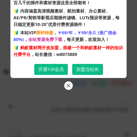
作品编号:
E6Meci
百几千的插件和素材资源这里全部都有！
🔰 内容涵盖高清视频素材、航拍素材、办公素材、
文件格式:
PNG - 透明底
AE/PR/剪映等影视后期插件滤镜、LUTs预设等资源，每
+
日稳定更新10-20
优质付费资源插件！
文件大小:
2.46 MB
🔰 本站VIP
限时特惠
，
￥69/年，￥99/永久 (推广佣金
80%)
，
全站资源免费下载
，每天更新，欢迎加入！
下载遇到问题？ +微信：
QQ1943466060
或
工单服务
🔰
蚂蚁素材网开放加盟，搭建一个和蚂蚁素材一样的知识
付费平台
，站长微信：w8073889
开通VIP会员
加盟当站长
国潮
套图系列
山林祥云
手绘
金线
分享
收藏
点赞(
0
)
上一篇
蓝色卡通海洋风夏天的味道PPT模板
下一篇