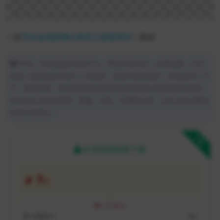
一组
手绘
金线
国潮
山林祥云
套图系列
一素材
声明：本站是素材交易平台，网站所有作品（含预览图）均为
供稿人拥有版权并自行上传销售，受著作权法保护，未经权利人许
可，请勿使用，否则将根据我国著作权的相关法律承担赔偿责任。
对作品中含有的国旗、国徽，军旗、军徽等元素，仅作为作品整体
效果示例展示。
下载
本资源需权限下载
3
元
VIP折扣
注册用户:
3元