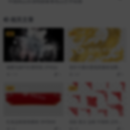
中国风山水清明踏春青色山峦手绘图
相关文章
VIP
VIP
烟雾光效PSD透明底-2FXOjx
龙年卡通水墨免抠素材龙腾飞
形象图金龙-IRI7Cl
119
5
347
6
VIP
VIP
红色边框装饰素材-3hf3bM
花纹 复古 边框 中国风 过年pn
g
49
2
35
2