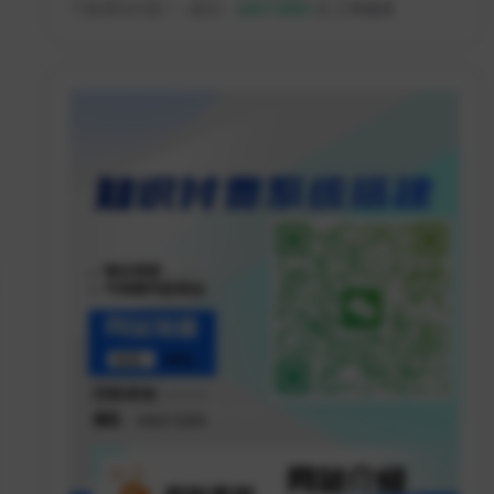
下载遇到问题？ +微信：
w8073889
或
工单服务