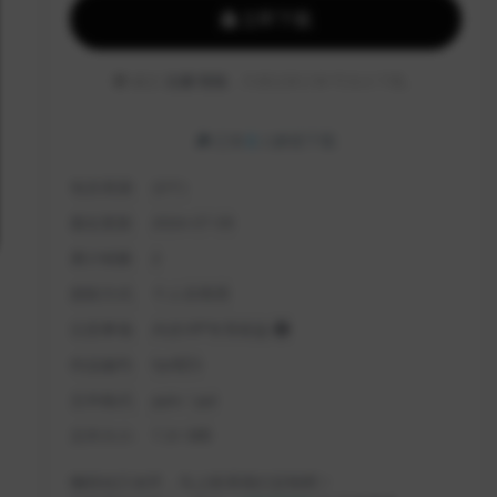
立即下载
建议
注册/登陆
，方便记录订单/可永久下载。
已有
2
人解锁下载
包含资源:
(2个)
最近更新:
2024-07-09
累计销量:
2
授权方式:
个人非商用
注意事项:
内含VIP专享权益
作品编号:
hjnBZ3
文件格式:
pptx / ppt
文件大小:
7.31 MB
懒得自己动手，马上联系我们定制吧！