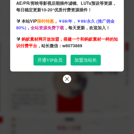
AE/PR/剪映等影视后期插件滤镜、LUTs预设等资源，
+
每日稳定更新10-20
优质付费资源插件！
🔰 本站VIP
限时特惠
，
￥69/年，￥99/永久 (推广佣金
80%)
，
全站资源免费下载
，每天更新，欢迎加入！
🔰
蚂蚁素材网开放加盟，搭建一个和蚂蚁素材一样的知
识付费平台
，站长微信：w8073889
开通VIP会员
加盟当站长