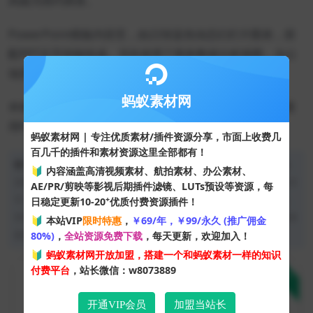
风格为简约商务。
PowerPoint模板内容页，由22张蓝色动态幻灯片图表，搭
配PPT文字排版组成。另外使用了商务数据分析插图、办公
场景插图等装饰，突出了商务主题。
蚂蚁素材网
本模板适合用于制作商务汇报PPT、工作汇报PPT、办公通
用PowerPoint。
蚂蚁素材网 | 专注优质素材/插件资源分享，市面上收费几
百几千的插件和素材资源这里全部都有！
声明：本站是素材交易平台，网站所有作品（含预览图）均为
🔰 内容涵盖高清视频素材、航拍素材、办公素材、
供稿人拥有版权并自行上传销售，受著作权法保护，未经权利人许
AE/PR/剪映等影视后期插件滤镜、LUTs预设等资源，每
可，请勿使用，否则将根据我国著作权的相关法律承担赔偿责任。
+
日稳定更新10-20
优质付费资源插件！
对作品中含有的国旗、国徽，军旗、军徽等元素，仅作为作品整体
🔰 本站VIP
限时特惠
，
￥69/年，￥99/永久 (推广佣金
效果示例展示。
80%)
，
全站资源免费下载
，每天更新，欢迎加入！
🔰
蚂蚁素材网开放加盟，搭建一个和蚂蚁素材一样的知识
下载
付费平台
，站长微信：w8073889
本资源需权限下载
开通VIP会员
加盟当站长