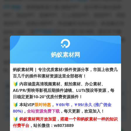
PPT模板
，使用场景是汇报|报告PPT，也可用于岗位竞聘
PPT、岗位PPT、竞聘PPT、个人求职PPT、求职PPT、求职
简历PPT、自我介绍PPT，作品编号为ZtQCO，作品格式为
pptx / ppt，该
PPT模板
文件大小是7.60 MB。源文件下载
后，文字、图片等主体内容皆可修改，更多真正免费的竞聘
PPT模板下载，就来
蚂蚁素材网
。
蚂蚁素材网
如需印刷成实物请先认真校稿，避免造成不必要的经济损
蚂蚁素材网 | 专注优质素材/插件资源分享，市面上收费几
失。
百几千的插件和素材资源这里全部都有！
🔰 内容涵盖高清视频素材、航拍素材、办公素材、
声明：本站是素材交易平台，网站所有作品（含预览图）均为
AE/PR/剪映等影视后期插件滤镜、LUTs预设等资源，每
供稿人拥有版权并自行上传销售，受著作权法保护，未经权利人许
+
日稳定更新10-20
优质付费资源插件！
可，请勿使用，否则将根据我国著作权的相关法律承担赔偿责任。
🔰 本站VIP
限时特惠
，
￥69/年，￥99/永久 (推广佣金
对作品中含有的国旗、国徽，军旗、军徽等元素，仅作为作品整体
80%)
，
全站资源免费下载
，每天更新，欢迎加入！
效果示例展示。
🔰
蚂蚁素材网开放加盟，搭建一个和蚂蚁素材一样的知识
付费平台
，站长微信：w8073889