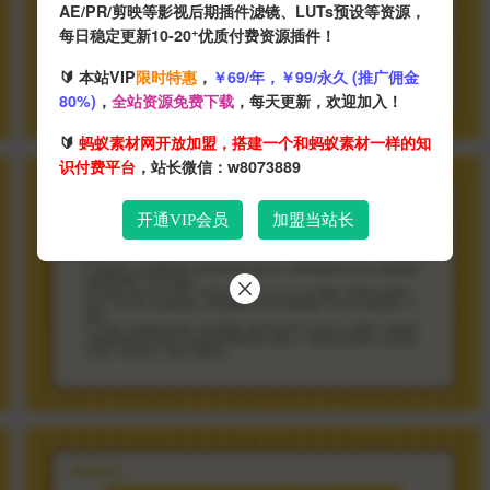
AE/PR/剪映等影视后期插件滤镜、LUTs预设等资源，
+
每日稳定更新10-20
优质付费资源插件！
🔰 本站VIP
限时特惠
，
￥69/年，￥99/永久 (推广佣金
80%)
，
全站资源免费下载
，每天更新，欢迎加入！
🔰
蚂蚁素材网开放加盟，搭建一个和蚂蚁素材一样的知
识付费平台
，站长微信：w8073889
开通VIP会员
加盟当站长