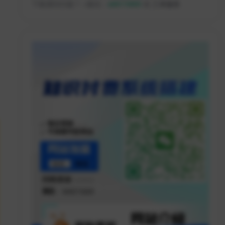
下载遇到问题？ +微信：
w8073889
或
工单服务