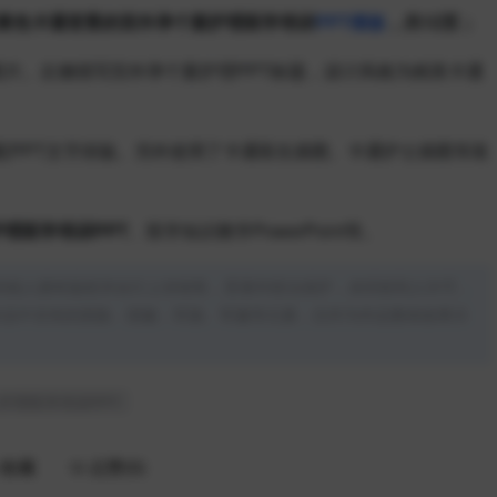
套黄色卡通背景的宫外孕个案护理医学培训
PPT模板
，共12页；
图片。左侧填写宫外孕个案护理PPT标题，设计风格为精美卡通
表，搭配PPT文字排版。另外使用了卡通医生插图、卡通护士插图等装
护理医学培训PPT
、医学知识教学PowerPoint等。
供稿人拥有版权并自行上传销售，受著作权法保护，未经权利人许可，
作品中含有的国旗、国徽，军旗、军徽等元素，仅作为作品整体效果示
护理医学培训PPT
收藏
点赞(
0
)