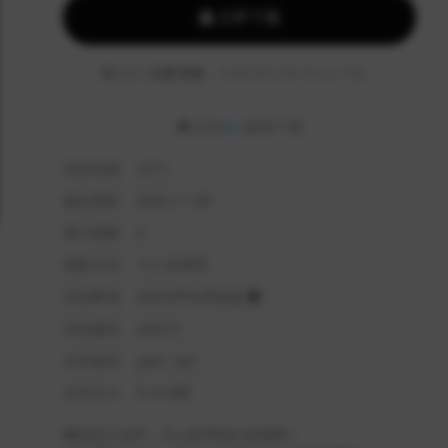
立即下载
建议
注册/登陆
，方便记录订单/可永久下载。
已有
2
人解锁下载
包含资源:
(3个)
最近更新:
2024-11-08
累计销量:
2
授权方式:
个人非商用
注意事项:
内含VIP专享权益
作品编号:
zjHo7J
文件格式:
pptx / ppt
文件大小:
9.16 MB
懒得自己动手，马上联系我们定制吧！