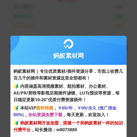
VIP折扣
注册用户:
10元
VIP会员:
免费
永久会员:
免费
立即下载
蚂蚁素材网
建议
注册/登陆
，方便记录订单/可永久下载。
蚂蚁素材网 | 专注优质素材/插件资源分享，市面上收费几
百几千的插件和素材资源这里全部都有！
已有
2
人解锁下载
🔰 内容涵盖高清视频素材、航拍素材、办公素材、
AE/PR/剪映等影视后期插件滤镜、LUTs预设等资源，每
包含资源:
(2个)
+
日稳定更新10-20
优质付费资源插件！
🔰 本站VIP
限时特惠
，
￥69/年，￥99/永久 (推广佣金
最近更新:
2024-12-21
80%)
，
全站资源免费下载
，每天更新，欢迎加入！
累计销量:
2
🔰
蚂蚁素材网开放加盟，搭建一个和蚂蚁素材一样的知识
付费平台
，站长微信：w8073889
授权方式:
个人非商用