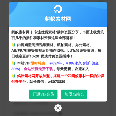
VIP会员:
免费
永久会员:
免费
蚂蚁素材网
立即下载
蚂蚁素材网 | 专注优质素材/插件资源分享，市面上收费几
百几千的插件和素材资源这里全部都有！
建议
注册/登陆
，方便记录订单/可永久下载。
🔰 内容涵盖高清视频素材、航拍素材、办公素材、
AE/PR/剪映等影视后期插件滤镜、LUTs预设等资源，每
+
日稳定更新10-20
优质付费资源插件！
已有
2
人解锁下载
🔰 本站VIP
限时特惠
，
￥69/年，￥99/永久 (推广佣金
80%)
，
全站资源免费下载
，每天更新，欢迎加入！
包含资源:
(2个)
🔰
蚂蚁素材网开放加盟，搭建一个和蚂蚁素材一样的知识
最近更新:
2024-12-27
付费平台
，站长微信：w8073889
累计销量:
2
开通VIP会员
加盟当站长
授权方式:
个人非商用
注意事项:
内含VIP专享权益