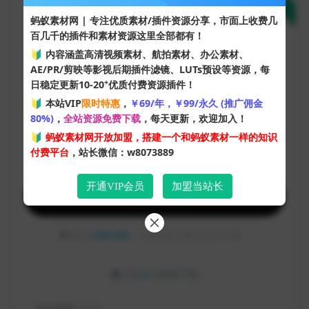
本资源需权限下载
蚂蚁素材网 | 专注优质素材/插件资源分享，市面上收费几
百几千的插件和素材资源这里全部都有！
10
🔰 内容涵盖高清视频素材、航拍素材、办公素材、
元
AE/PR/剪映等影视后期插件滤镜、LUTs预设等资源，每
+
日稳定更新10-20
优质付费资源插件！
VIP折扣
🔰 本站VIP
限时特惠
，
￥69/年，￥99/永久 (推广佣金
注册用户:
10元
80%)
，
全站资源免费下载
，每天更新，欢迎加入！
VIP会员:
免费
🔰
蚂蚁素材网开放加盟，搭建一个和蚂蚁素材一样的知识
永久会员:
免费
付费平台
，站长微信：w8073889
开通VIP会员
加盟当站长
立即下载
建议
注册/登陆
，方便记录订单/可永久下载。
已有
8
人解锁下载
包含资源:
(1个)