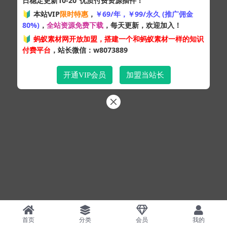
日稳定更新10-20
优质付费资源插件！
Copyright © 2024
蚂蚁素材网
- 版权所有 All rights reserved.
🔰 本站VIP
限时特惠
，
￥69/年，￥99/永久 (推广佣金
粤ICP备19095528号
80%)
，
全站资源免费下载
，每天更新，欢迎加入！
XML网站地图
HTML网站地图
百度地图
SQL：43
|
Pages：0.31989s
🔰
蚂蚁素材网开放加盟，搭建一个和蚂蚁素材一样的知识
付费平台
，站长微信：w8073889
开通VIP会员
加盟当站长
首页
分类
会员
我的