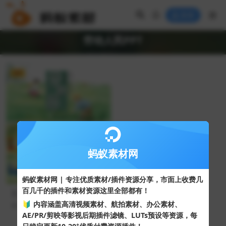
登录
劳动人民PPT
VIP
蚂蚁素材网
蚂蚁素材网 | 专注优质素材/插件资源分享，市面上收费几
百几千的插件和素材资源这里全部都有！
五一劳动节劳动人民的节日主
题班会PPT模板
🔰 内容涵盖高清视频素材、航拍素材、办公素材、
32
10
AE/PR/剪映等影视后期插件滤镜、LUTs预设等资源，每
+