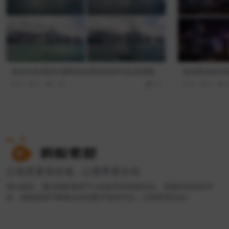
维多利亚港延时摄影航拍香港维多利亚港视频
航拍香港夜间
（4K）
0
0
126
10
0
0
让创意更有价值 , 让视界更生动
我们相信，通过蚂蚁素材平台的效率和体验优化，搭建良性创作环
境，就能源源不断输出好的数字创意作品，让视界更生动！