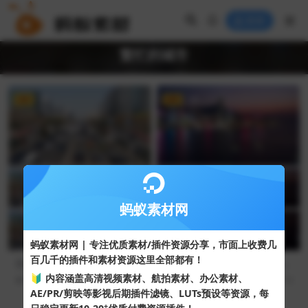
登录
繁忙的城市
VIP
4K
VIP
4K
蚂蚁素材网
蚂蚁素材网 | 专注优质素材/插件资源分享，市面上收费几
百几千的插件和素材资源这里全部都有！
北京城市快速公路繁忙交通景
香港夜景视频（4K）实拍素材
观视频
香港夜景延时拍摄视频
🔰 内容涵盖高清视频素材、航拍素材、办公素材、
43
10
129
10
AE/PR/剪映等影视后期插件滤镜、LUTs预设等资源，每
+