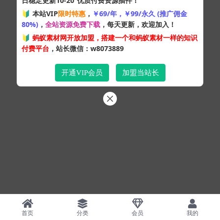
日稳定更新10-20
优质付费资源插件！
Copyright © 2024
蚂蚁素材网
- 版权所有 All rights reserved.
🔰 本站VIP
限时特惠
，
￥69/年，￥99/永久 (推广佣金
粤ICP备19095528号
80%)
，
全站资源免费下载
，每天更新，欢迎加入！
XML网站地图
HTML网站地图
百度地图
SQL：48
|
Pages：0.35438s
🔰
蚂蚁素材网开放加盟，搭建一个和蚂蚁素材一样的知识
付费平台
，站长微信：w8073889
开通VIP会员
加盟当站长
首页
分类
会员
我的