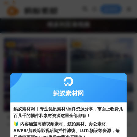
登录
维多利亚港视频
VIP
4K
VIP
4K
蚂蚁素材网
蚂蚁素材网 | 专注优质素材/插件资源分享，市面上收费几
百几千的插件和素材资源这里全部都有！
香港夜景视频（4K）实拍素材
维多利亚港延时摄影航拍香港
香港夜景延时拍摄视频
维多利亚港视频（4K）
🔰 内容涵盖高清视频素材、航拍素材、办公素材、
128
10
126
10
AE/PR/剪映等影视后期插件滤镜、LUTs预设等资源，每
+