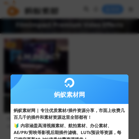
登录
FilmImpact Premium Video Effects
VIP
蚂蚁素材网
蚂蚁素材网 | 专注优质素材/插件资源分享，市面上收费几
百几千的插件和素材资源这里全部都有！
PR转场插件天花板!!PR剪辑师
必备 FilmImpact Premium V
🔰 内容涵盖高清视频素材、航拍素材、办公素材、
368
10
ideo Effects v25.0.9 一键安
AE/PR/剪映等影视后期插件滤镜、LUTs预设等资源，每
装版
+