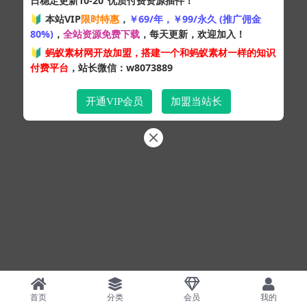
日稳定更新10-20
优质付费资源插件！
Copyright © 2024
蚂蚁素材网
- 版权所有 All rights reserved.
🔰 本站VIP
限时特惠
，
￥69/年，￥99/永久 (推广佣金
粤ICP备19095528号
80%)
，
全站资源免费下载
，每天更新，欢迎加入！
XML网站地图
HTML网站地图
百度地图
SQL：43
|
Pages：0.38359s
🔰
蚂蚁素材网开放加盟，搭建一个和蚂蚁素材一样的知识
付费平台
，站长微信：w8073889
开通VIP会员
加盟当站长
首页
分类
会员
我的