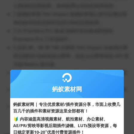
心挑选的过渡效果。多种效果让您轻松发挥创意。
2.直观的界面 Film Impact 直观的界面让您可以通过简
单的操作轻松定制符合您口味的过渡效果。
3.与 Premiere Pro 集成 该插件旨在集成到您的
Premiere Pro 工作流程中。
4.支持 4K、8K 和 16K 分辨率 Film Impact 从标准分辨
率过渡到行业标准高分辨率、自定义分辨率和高 DPI 显
示器/Retina 显示器。
5.全 HDR 渲染 全 HDR 32 位浮动处理可提供最高的图
像质量。
蚂蚁素材网
6.实时性能 优化的过渡效果算法可提供全高清和 4K 的
实时性能。
蚂蚁素材网 | 专注优质素材/插件资源分享，市面上收费几
7.GPU加速 使用最新的GPU加速技术，全面支持
百几千的插件和素材资源这里全部都有！
AMD、NVIDIA等GPU。它还支持 Metal、CUDA、
🔰 内容涵盖高清视频素材、航拍素材、办公素材、
OpenCL 和 OpenGL。
AE/PR/剪映等影视后期插件滤镜、LUTs预设等资源，每
+
日稳定更新10-20
优质付费资源插件！