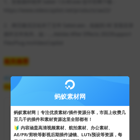
1、安装插件程序 Saber 1.0.40.exe 也可官网下载：
https://www.videocopilot.net/products/ae22/
2、拷贝激活汉化补丁文件 Saber.aex，粘贴到 AE 安装目录
插件文件夹内，如：....Adobe After Effects 2023Support
FilesPlug-insVideoCopilot
相关推荐
AE光效插件能量激光描边光效特效插件Saber V1.0.40
MacOS汉化版
蚂蚁素材网
蚂蚁素材网 | 专注优质素材/插件资源分享，市面上收费几
百几千的插件和素材资源这里全部都有！
🔰 内容涵盖高清视频素材、航拍素材、办公素材、
AE/PR/剪映等影视后期插件滤镜、LUTs预设等资源，每