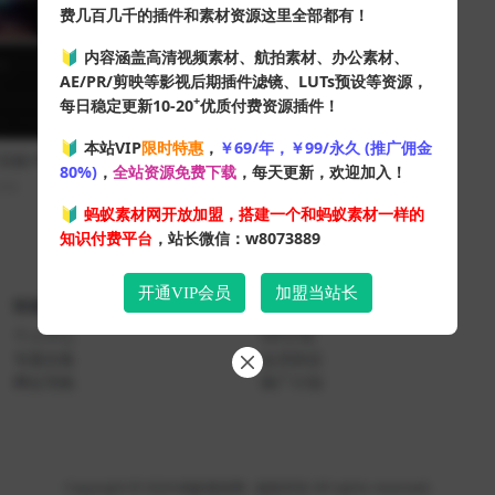
费几百几千的插件和素材资源这里全部都有！
🔰 内容涵盖高清视频素材、航拍素材、办公素材、
AE/PR/剪映等影视后期插件滤镜、LUTs预设等资源，
+
每日稳定更新10-20
优质付费资源插件！
🔰 本站VIP
限时特惠
，
￥69/年，￥99/永久 (推广佣金
板!!PR剪辑师必备 FilmImpact
80%)
，
全站资源免费下载
，每天更新，欢迎加入！
eo Effects v25.0.6 一键安装版
374
10
🔰
蚂蚁素材网开放加盟，搭建一个和蚂蚁素材一样的
知识付费平台
，站长微信：w8073889
开通VIP会员
加盟当站长
快速导航
关于本站
个人中心
VIP介绍
专题合集
会员协议
网址导航
推广计划
Copyright © 2024
蚂蚁素材网
- 版权所有 All rights reserved.