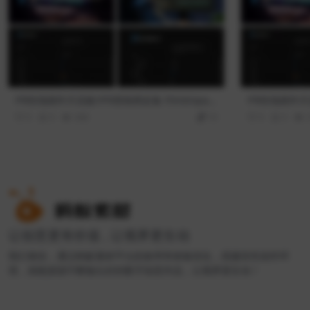
PR转场插件天花板!!PR剪辑师必备 FilmImpact
PR转场插件天花
Premium Video Effects v25.0.9 一键安装版
Premium Vid
0
0
368
10
0
0
让创意更有价值 , 让视界更生动
我们相信，通过蚂蚁素材平台的效率和体验优化，搭建良性创作环
境，就能源源不断输出好的数字创意作品，让视界更生动！