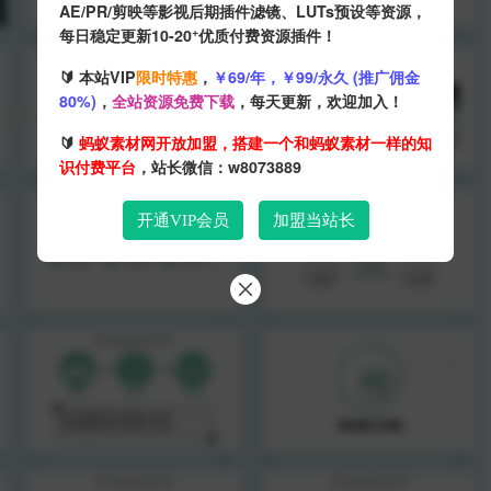
AE/PR/剪映等影视后期插件滤镜、LUTs预设等资源，
+
每日稳定更新10-20
优质付费资源插件！
🔰 本站VIP
限时特惠
，
￥69/年，￥99/永久 (推广佣金
80%)
，
全站资源免费下载
，每天更新，欢迎加入！
🔰
蚂蚁素材网开放加盟，搭建一个和蚂蚁素材一样的知
识付费平台
，站长微信：w8073889
开通VIP会员
加盟当站长