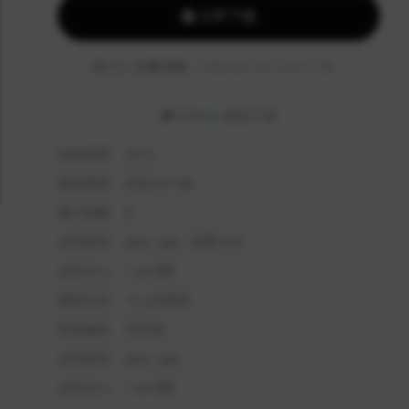
立即下载
建议
注册/登陆
，方便记录订单/可永久下载。
已有
3
人解锁下载
包含资源:
(2个)
最近更新:
2024-07-08
累计销量:
3
文件格式:
pptx / ppt - 宽屏16:9
文件大小:
1.44 MB
授权方式:
个人非商用
作品编号:
OzOiI2
文件格式:
pptx / ppt
文件大小:
1.44 MB