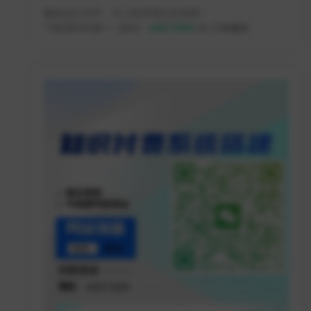
懒得自己动手，马上联系我们定制吧！
下载遇到问题？ +微信：
w8073889
或
工单服务