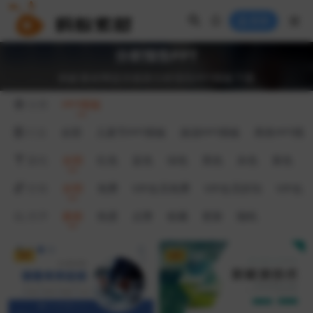
登录
分析报告PPT
蚂蚁素材网提供最新分析报告PPT模板下载
分类
PPT模板
行业
全部
儿童节PPT模板
旅游PPT模板
商务PPT模
颜色
全部
红色
蓝色
绿色
黑色
灰色
黄色
价格
全部
免费
VIP会员免费
VIP会员折扣
VIP会
排序
最新
热度
点赞
收藏
更新
随机
VIP
VIP