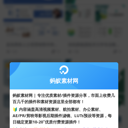
蓝色商务人士背景销售年终总
绿色新能源技术大学专业教育
结PPT模板
PPT模板
123
10
108
10
VIP
VIP
蚂蚁素材网
蚂蚁素材网 | 专注优质素材/插件资源分享，市面上收费几
百几千的插件和素材资源这里全部都有！
🔰 内容涵盖高清视频素材、航拍素材、办公素材、
AE/PR/剪映等影视后期插件滤镜、LUTs预设等资源，每
+
日稳定更新10-20
优质付费资源插件！