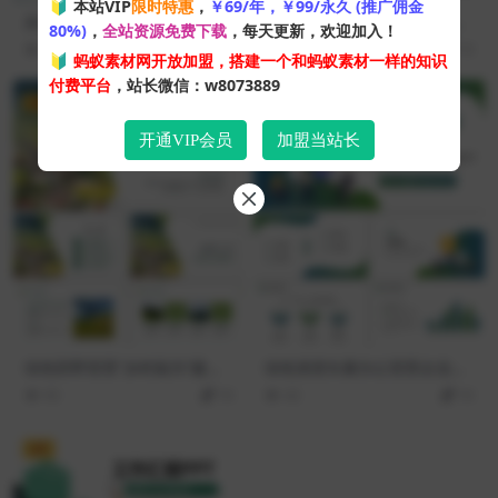
🔰 本站VIP
限时特惠
，
￥69/年，￥99/永久 (推广佣金
灰色高大风车背景企业新能源
蓝绿配色充电桩背景新能源项
80%)
，
全站资源免费下载
，每天更新，欢迎加入！
项目解决方案PPT模板
目发展规划PPT模板
84
10
46
10
🔰
蚂蚁素材网开放加盟，搭建一个和蚂蚁素材一样的知识
付费平台
，站长微信：w8073889
VIP
VIP
开通VIP会员
加盟当站长
绿色田野背景“乡村振兴”建设
绿色渐变矢量办公背景企业经
美丽新农村PPT模板
营分析工作汇报PPT模板
92
10
42
10
VIP