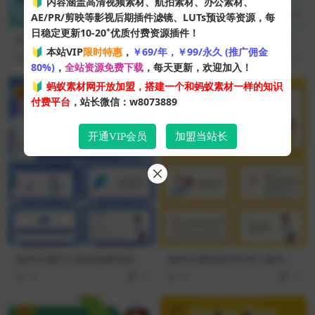
🔰 内容涵盖高清视频素材、航拍素材、办公素材、
AE/PR/剪映等影视后期插件滤镜、LUTs预设等资源，每
+
日稳定更新10-20
优质付费资源插件！
护士服务规范与礼仪培训PPT
护士背景蓝色医疗护理通用PP
🔰 本站VIP
限时特惠
，
￥69/年，￥99/永久 (推广佣金
模板
T模板
74
10
65
10
80%)
，
全站资源免费下载
，每天更新，欢迎加入！
🔰
蚂蚁素材网开放加盟，搭建一个和蚂蚁素材一样的知识
VIP
VIP
付费平台
，站长微信：w8073889
开通VIP会员
加盟当站长
蓝色卡通护士背景胎膜早破病
黄色卡通背景宫外孕个案护理
人护理知识讲座PPT模板
医学培训PPT模板
39
10
60
10
VIP
VIP