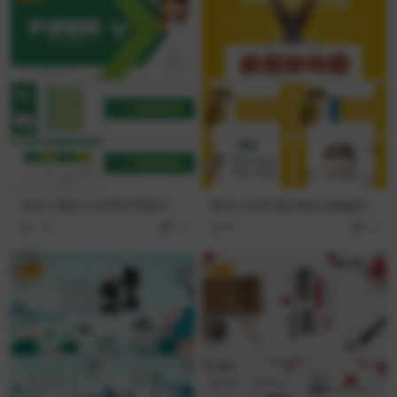
绿色卡通护士背景护理查房教
黄色小狗背景的疯狂动物园PP
学课件PPT模板
T模板
145
10
93
10
VIP
VIP