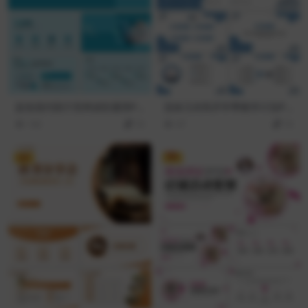
蓝色现代医疗竞聘述职通用PP
流体几何风开学季教学计划PP
T模板
T模板
142
10
47
10
VIP
VIP