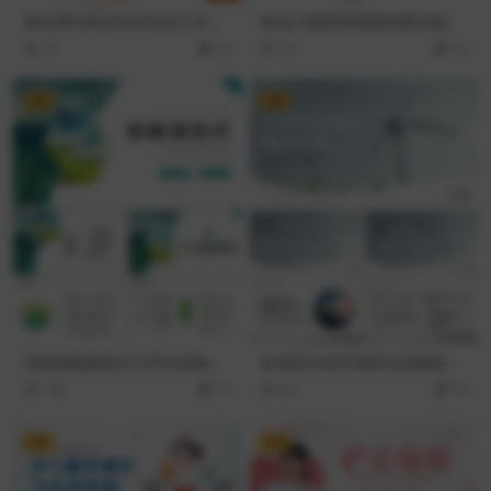
棕色简约风读书分享会工作总
粉色小猫背景萌宠到家店铺活
结通用ppt模板
动策划PPT模板
43
10
45
10
VIP
VIP
绿色新能源技术大学专业教育
灰色高大风车背景企业新能源
PPT模板
项目解决方案PPT模板
108
10
84
10
VIP
VIP