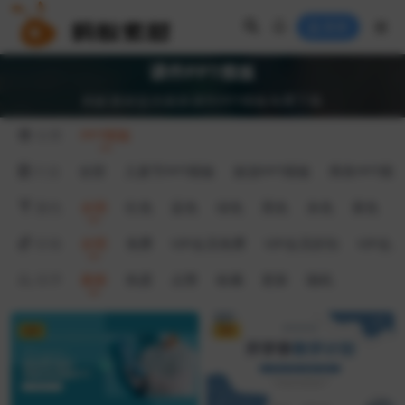
登录
课件PPT模板
蚂蚁素材提供最新课件PPT模板免费下载
分类
PPT模板
行业
全部
儿童节PPT模板
旅游PPT模板
商务PPT模
颜色
全部
红色
蓝色
绿色
黑色
灰色
黄色
价格
全部
免费
VIP会员免费
VIP会员折扣
VIP会
排序
最新
热度
点赞
收藏
更新
随机
VIP
VIP