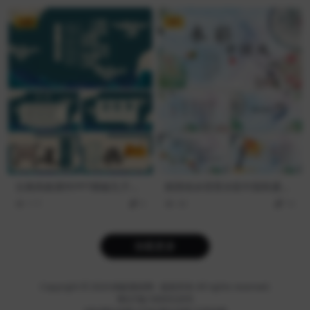
免费
VIP
古典风格课件PPT模板孔子学
精美纸伞背景水彩中国风通用
说道德讲堂PPT模板
商务汇报PPT模板
117
0
48
10
加载更多
Copyright © 2024
蚂蚁素材网
- 版权所有 All rights reserved.
粤ICP备19095528号