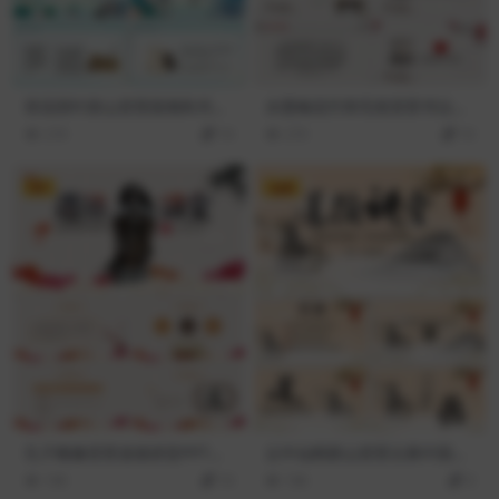
荷花荷叶群山背景国潮风书法
水墨梅花竹简毛笔背景书法培
培训PPT模板
训PPT模板
219
10
273
10
VIP
免费
孔子雕像背景道德讲堂PPT模
云中仙鹤群山背景古典中国风
板下载
道德讲堂PPT模板
100
10
106
0