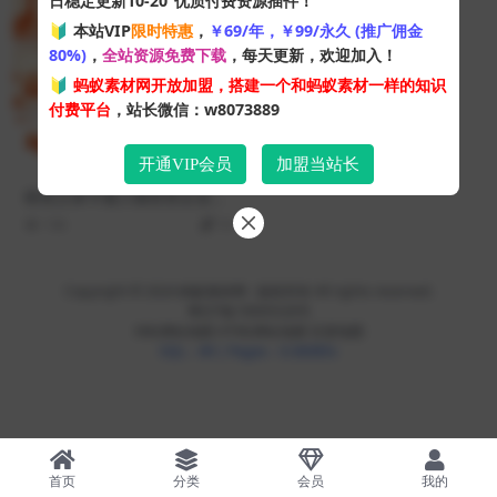
日稳定更新10-20
优质付费资源插件！
🔰 本站VIP
限时特惠
，
￥69/年，￥99/永久 (推广佣金
80%)
，
全站资源免费下载
，每天更新，欢迎加入！
🔰
蚂蚁素材网开放加盟，搭建一个和蚂蚁素材一样的知识
付费平台
，站长微信：w8073889
开通VIP会员
加盟当站长
橙色立体卡通人物背景企业招
聘介绍PPT模板
106
10
Copyright © 2024
蚂蚁素材网
- 版权所有 All rights reserved.
粤ICP备19095528号
XML网站地图
HTML网站地图
百度地图
SQL：49
|
Pages：0.36085s
首页
分类
会员
我的