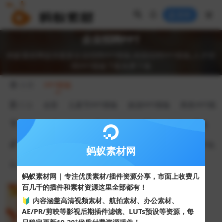
登录
企业招聘PPT
蚂蚁素材网提供最新企业招聘PPT模板,校园招聘PPT模板,人才招
聘PPT模板下载免费下载
分类
PPT模板
行业
全部
儿童节PPT模板
旅游PPT模板
商务PPT模
颜色
全部
红色
蓝色
绿色
黑色
灰色
黄色
价格
全部
免费
VIP会员免费
VIP会员折扣
VIP会
蚂蚁素材网
排序
最新
热度
点赞
收藏
更新
随机
蚂蚁素材网 | 专注优质素材/插件资源分享，市面上收费几
百几千的插件和素材资源这里全部都有！
VIP
🔰 内容涵盖高清视频素材、航拍素材、办公素材、
AE/PR/剪映等影视后期插件滤镜、LUTs预设等资源，每
+