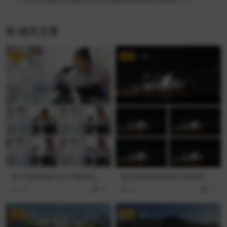
特写镜头
相关文章
VIP
4K
VIP
FHD
医疗场景视频女科学家通过显
悉尼歌剧院和海港大桥夜景实
微镜观察样本的视频
拍视频素材-MWaoE3
59
10
49
10
VIP
4K
VIP
4K