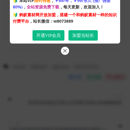
🔰 本站VIP
限时特惠
，
￥69/年，￥99/永久 (推广佣金
80%)
，
全站资源免费下载
，每天更新，欢迎加入！
文件格式:
MP4
🔰
蚂蚁素材网开放加盟，搭建一个和蚂蚁素材一样的知识
付费平台
，站长微信：w8073889
文件大小:
223. MB
开通VIP会员
加盟当站长
下载遇到问题？ +微信：
w8073889
或
工单服务
办公室
团队协作
团队合作
男女讨论工作
分享
收藏
点赞(
0
)
上一篇
高清实拍海边冲浪少女背影空镜头4K视频素材
下一篇
下雨天的城市街道雨天风景素材雨滴落在树枝上的