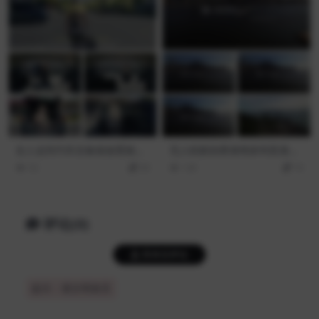
女人走到汽车后备箱放置旅行
无人机航拍香港维多利亚港繁
行李箱打电话
忙港口视频
52
20
120
10
评论(0)
登录后评论
提示：请文明发言